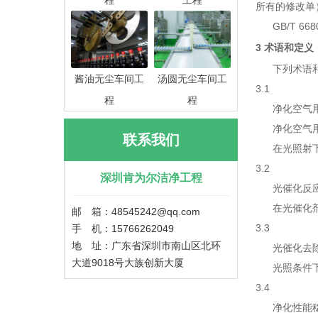
程
工程
所有的修改单
GB/T 66
3 术语和定义
下列术语和
酱油无尘车间工
汤圆无尘车间工
3.1
程
程
净化空气用光催化剂 p
净化空气用
联系我们
在光照射下，
3.2
深圳肯为尔洁净工程
光催化反应 phot
在光催化剂
邮 箱：48545242@qq.com
3.3
手 机：15766262049
地 址：广东省深圳市南山区北环
光催化去除率 rem
大道9018号大族创新大厦
光照条件下
3.4
净化性能稳定性 perf