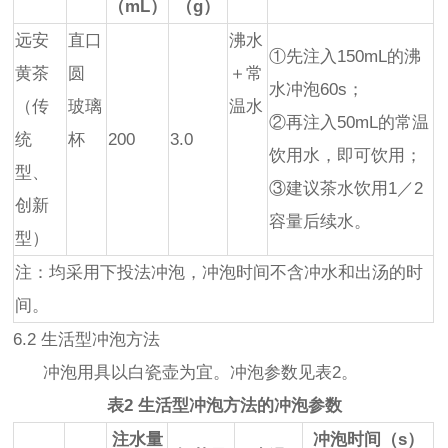
（mL）
（g）
远安
直口
沸水
①先注入150mL的沸
黄茶
圆
＋常
水冲泡60s；
（传
玻璃
温水
②再注入50mL的常温
统
杯
200
3.0
饮用水，即可饮用；
型、
③建议茶水饮用1／2
创新
容量后续水。
型）
注：均采用下投法冲泡，冲泡时间不含冲水和出汤的时
间。
6.2 生活型冲泡方法
冲泡用具以白瓷壶为宜。冲泡参数见表2。
表2 生活型冲泡方法的冲泡参数
注水量
冲泡时间（s）