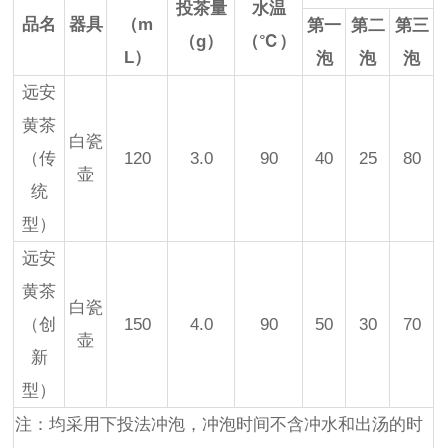
投茶量
水温
品名
器具
（m
第一
第二
第三
（g）
（℃）
L）
泡
泡
泡
远安
黄茶
白瓷
（传
120
3.0
90
40
25
80
壶
统
型）
远安
黄茶
白瓷
（创
150
4.0
90
50
30
70
壶
新
型）
注：均采用下投法冲泡，冲泡时间不含冲水和出汤的时