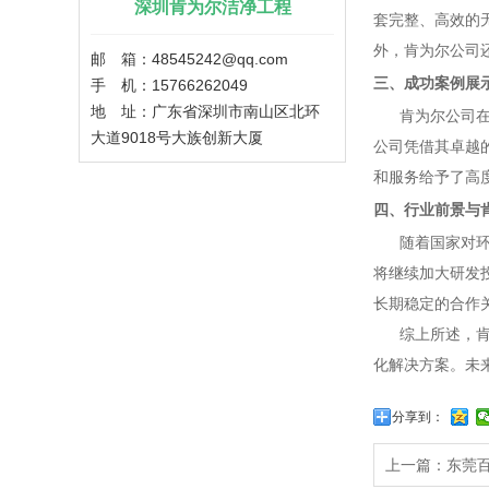
深圳肯为尔洁净工程
套完整、高效的
外，肯为尔公司
邮 箱：48545242@qq.com
三、成功案例展
手 机：15766262049
地 址：广东省深圳市南山区北环
肯为尔公司在东
大道9018号大族创新大厦
公司凭借其卓越
和服务给予了高
四、行业前景与
随着国家对环保
将继续加大研发
长期稳定的合作
综上所述，肯为
化解决方案。未
分享到：
上一篇：东莞