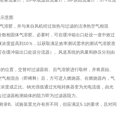
-喷雾流量计；35-本底滤后流量计；36-原始流量计：37-H2流
置示意图
雾滴气溶胶，并与来自风机经过加热与过滤的洁净热空气相混
分散相固体气溶胶。必要时，可在缓冲箱出口处设一道中效过
溶液浓度提高到10％，以获取满足效率测试需求的测试气溶胶质
可在缓冲箱出口处设分流器）。风道系统的风量和静压分别由
阀门的位置，交替对过滤器前、后气溶胶进行取样，并将原始、
空气相混合（即稀释）后，方可进入燃烧器。在燃烧器内，气
质量浓度成正比。钠光强值通过光电转换器变为光电流值，由光
去过滤器检测箱体的阻力即为过滤器阻力。
附录B。试验装置允许有所不同，但应满足5.1的要求，且对同