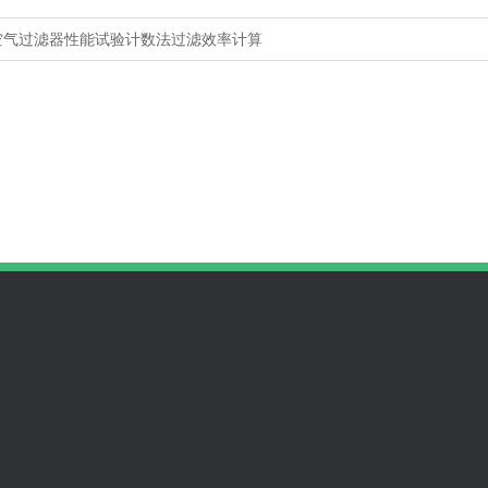
空气过滤器性能试验计数法过滤效率计算
无尘车间资讯
全国咨询热线
157 6626 2