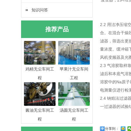
发生器；29-H2
知识问答
2.2 用洁净压
推荐产品
合。在混合干燥
滤器，筛选出更接
量浓度。缓冲箱
风机变频器及光
2.3 气溶胶
鸡精无尘车间工
苹果汁无尘车间
滤后和本底气溶
程
工程
溶胶中的Na原
电测量仪进行检
2.4 钠焰法过
一过滤器的试验
酱油无尘车间工
汤圆无尘车间工
程
程
分享到：