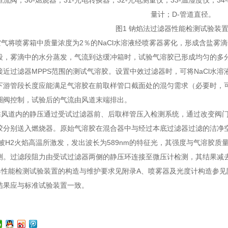
恒流阀；30-燃烧器；31-光电转换器；32-光电测量仪；33-温湿度仪；34
量计；D-管道直径。
图1 钠焰法过滤器性能检测试验装
缩空气将喷雾箱中质量浓度为2％的NaCl水溶液经喷雾器雾化，形成含盐
段，雾滴中的水分蒸发，气流到达缓冲箱时，试验气溶胶已形成均匀的多
近过滤器MPPS范围的测试气溶胶。设置中效过滤器时，可将NaCl水
下游管段长度应能满足气溶胶在前取样管口截面处的混匀需求（必要时，
圈阀控制，试验后的气流由风道末端排出。
取样靠风道内的静压通过受试过滤器前、后取样管压入检测系统，通过改变
胶分别送入燃烧器。原始气溶胶在混合器中与经过本底过滤器过滤的洁净
子被H2火焰高温所激发，发出波长为589nm的特征光，其强度与气溶胶
测。过滤段阻力由受试过滤器两侧的静压环连接至微压计检测，其结果减
滤器性能检测试验装置的构造与维护要求见附录A、喷雾器及光度计构造参见
结果应与标准试验装置一致。