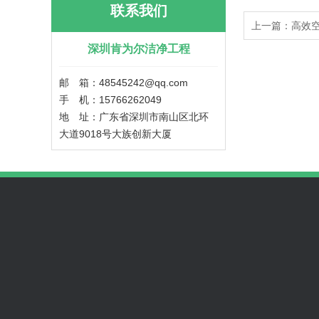
联系我们
上一篇：高效
深圳肯为尔洁净工程
邮 箱：48545242@qq.com
手 机：15766262049
地 址：广东省深圳市南山区北环
大道9018号大族创新大厦
无尘车间工程
无尘车间设计
无尘车间标准