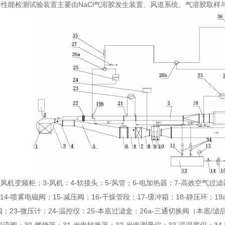
滤器性能检测试验装置主要由NaCl气溶胶发生装置、风道系统、气溶胶取
-风机变频柜；3-风机：4-软接头：5-风管；6-电加热器；7-高效空气过滤器
14-喷雾电磁阀；15-减压阀；16-干燥管段；17-缓冲箱；18-静压环；1
阀；23-微压计：24-温控仪：25-本底过滤盒：26a-三通切换阀（本底/滤