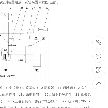
样与检测装置组成，试验装置示意图见图1。
；8-变径管；9-喷雾箱；10-喷雾器；11-通断阀；12-分气
9a-前取样管；19b-后取样管； 20过滤器检测箱体；21-孔板流
后）；26b-三通切换阀（原始/本底滤后）；27-放气阀；28-H2