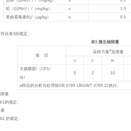
总砷（以As计）/（mg/kg） ≤
0.5
铅（以Pb计）/（mg/kg） ≤
1.0
黄曲霉毒素B1/（μg/kg） ≤
5.0
符合表3的规定。
表3 微生物限量
a
采样方案
及限量
项 目
n
c
m
大肠菌群/（CFU
5
2
10
/g）
a样品的分析与处理按GB 4789.1和GB/T 4789.22执行。
素限量
61的规定。
限量
62 的规定。
量