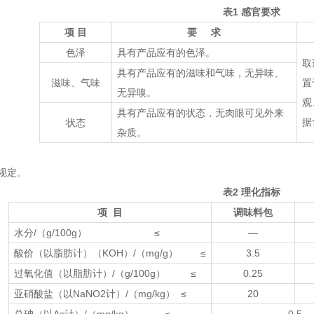
表1 感官要求
项 目
要 求
色泽
具有产品应有的色泽。
取
具有产品应有的滋味和气味，无异味、
滋味、气味
置
无异嗅。
观
具有产品应有的状态，无肉眼可见外来
据
状态
杂质。
规定。
表2 理化指标
项 目
调味料包
水分/（g/100g） ≤
―
酸价（以脂肪计）（KOH）/（mg/g） ≤
3.5
过氧化值（以脂肪计）/（g/100g） ≤
0.25
亚硝酸盐（以NaNO2计）/（mg/kg） ≤
20