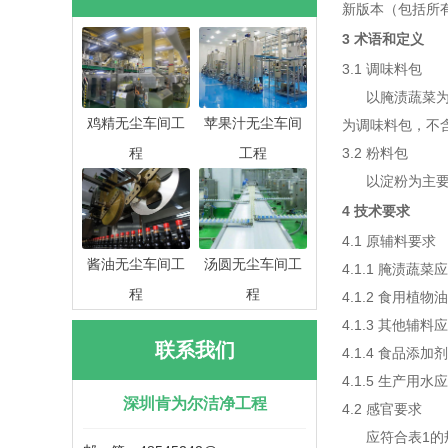
新版本（包括所
3 术语和定义
3.1 调味料包
以腌渍蔬菜为主
鸡精无尘车间工
苹果汁无尘车间
为调味料包，不
程
工程
3.2 粉料包
以淀粉为主要原
4 技术要求
4.1 原辅料要求
酱油无尘车间工
汤圆无尘车间工
4.1.1 腌渍蔬菜应
程
程
4.1.2 食用植
4.1.3 其他
联系我们
4.1.4 食品
4.1.5 生产用水
深圳肯为尔洁净工程
4.2 感官要求
应符合表1的