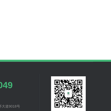
049
大道9018号