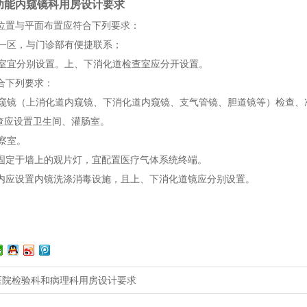
功能内窥镜科用房设计要求
房位置与平面布置应符合下列要求：
区，与门诊部有便捷联系；
宜分别设置。上、下消化道检查室应分开设置。
符合下列要求：
镜（上消化道内窥镜、下消化道内窥镜、支气管镜、胆道镜等）检查、
查应设置卫生间、灌肠室。
察室。
置固定于墙上的观片灯，宜配置医疗气体系统终端。
区域内应设置内镜洗涤消毒设施，且上、下消化道镜应分别设置。
医院检验科和病理科用房设计要求