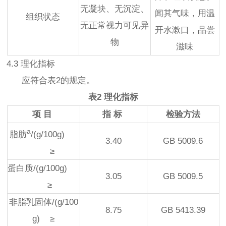
无凝块、无沉淀、
闻其气味，用温
组织状态
无正常视力可见异
开水漱口，品尝
物
滋味
4.3 理化指标
应符合表2的规定。
表2 理化指标
项 目
指 标
检验方法
a
脂肪
/(g/100g)
3.40
GB 5009.6
≥
蛋白质/(g/100g)
3.05
GB 5009.5
≥
非脂乳固体/(g/100
8.75
GB 5413.39
g) ≥