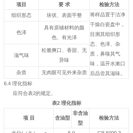
项目
要 求
检验方法
将样品置于洁净
组织形态
块状、表面平整
干燥白瓷盘中，
具有原辅材料的颜
色泽
目测其组织形
色、有光泽
态、色泽、杂
松脆爽口、香甜、无
质，鼻嗅其气
滋气味
异味
味，温开水漱口
杂质
无肉眼可见外来杂质
后品尝其滋味。
6.4 理化指标
应符合表2的规定。
表2 理化指标
非含油
项 目
含油型
检验方法
型